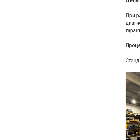
Цены 
При р
диагн
гаран
Проц
Стенд