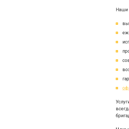
Наши 
вы
еж
ис
пр
со
во
га
оф
Услуг
всегд
брига