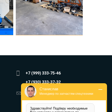
+7 (999) 333-75-46
+7 (930) 333-37-32
Станислав
zakaz@reduktor40.ru
Менеджер по запчастям спецтехники
reductor-40@mail.ru
Здравствуйте! Подберу необходимые 
reduktora40@mail.ru