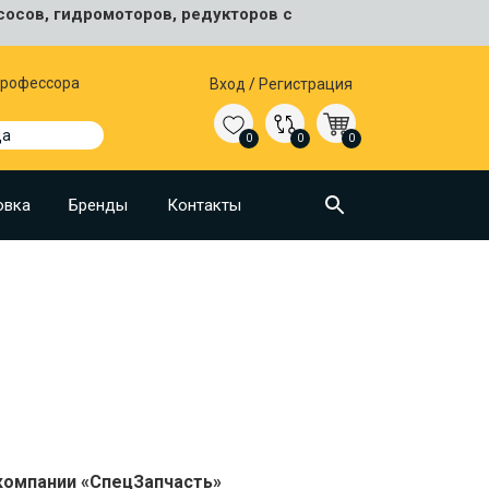
сосов, гидромоторов, редукторов с
 Профессора
Вход
/
Регистрация
да
0
0
0
овка
Бренды
Контакты
 компании «СпецЗапчасть»