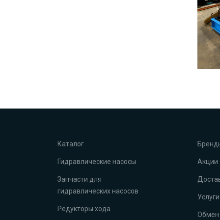
Каталог
Бренд
Гидравлические насосы
Акции
Запчасти для
Достав
гидравлических насосов
Услуги
Редукторы хода
Обмен 