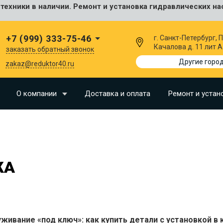
ехники в наличии. Ремонт и установка гидравлических на
сальные
+7 (999) 333-75-46
г. Санкт-Петербург,
Качалова д. 11 лит А
заказать обратный звонок
I
Другие горо
zakaz@reduktor40.ru
SU
О компании
Доставка и оплата
Ремонт и устан
N
O
LLAND
КА
G
I
OMO
живание «под ключ»: как купить детали с установкой в
EERE