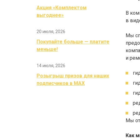
Акция «Комплектом
В ком
выгоднее»
в вид
20 июля, 2026
Мы сп
Покупайте больше — платите
предо
меньше!
компа
и рем
14 июля, 2026
ги
Розыгрыш призов для наших
ги
подписчиков в MAX
ги
ре
ре
Мы от
Как 