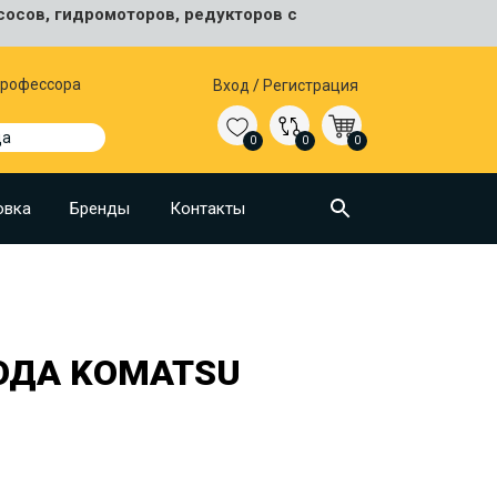
сосов, гидромоторов, редукторов с
 Профессора
Вход
/
Регистрация
да
0
0
0
овка
Бренды
Контакты
ОДА KOMATSU