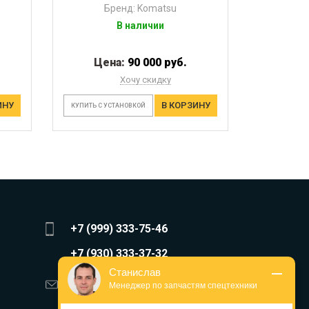
Бренд: Komatsu
В наличии
Цена:
90 000 руб.
Хочу скидку
ИНУ
В КОРЗИНУ
КУПИТЬ С УСТАНОВКОЙ
+7 (999) 333-75-46
+7 (930) 333-37-32
Станислав
zakaz@reduktor40.ru
Менеджер по запчастям спецтехники
reductor-40@mail.ru