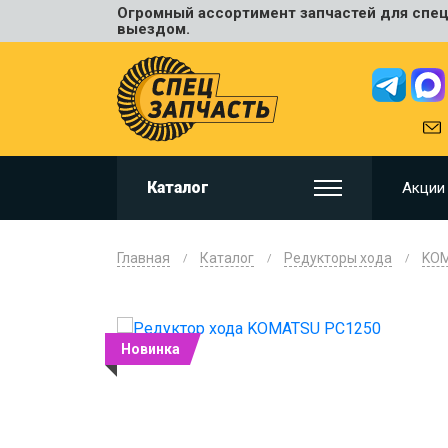
Огромный ассортимент запчастей для спецт
Универ
выездом.
JCB
HITACHI
HYUNDA
VOLVO
KOMAT
Каталог
Акции
CAT
CASE
DOOSA
Главная
Каталог
Редукторы хода
KO
KOBELC
NEW HO
LIUGON
Новинка
SANY
SHANTU
SUMIT
JOHN D