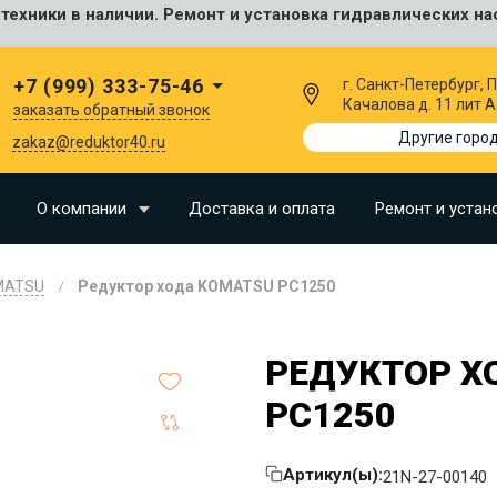
ехники в наличии. Ремонт и установка гидравлических на
сальные
+7 (999) 333-75-46
г. Санкт-Петербург,
Качалова д. 11 лит А
заказать обратный звонок
I
Другие горо
zakaz@reduktor40.ru
SU
О компании
Доставка и оплата
Ремонт и устан
N
MATSU
Редуктор хода KOMATSU PC1250
O
LLAND
РЕДУКТОР Х
G
PC1250
I
OMO
Артикул(ы):
21N-27-00140
EERE