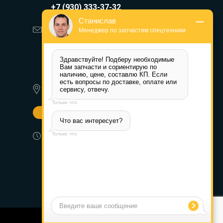
+7 (930) 333-37-32
Станислав
zakaz@reduktor40.ru
Менеджер по запчастям спецтехники
reductor-40@mail.ru
Здравствуйте! Подберу необходимые 
reduktora40@mail.ru
Вам запчасти и сориентирую по 
наличию, цене, составлю КП. Если 
есть вопросы по доставке, оплате или 
г. Санкт-Петербург, Профессора
сервису, отвечу.
Качалова д. 11 лит А
Только что
Другие города
Что вас интересует?
Пн-Пт: 8:30-17:30 (МСК) Сб-Вс:
Только что
выходной
Сделано в