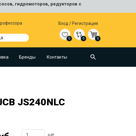
сосов, гидромоторов, редукторов с
 Профессора
Вход
/
Регистрация
да
0
0
0
овка
Бренды
Контакты
JCB JS240NLC
шт