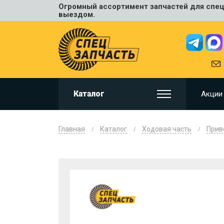
Огромный ассортимент запчастей для спецт
Универ
выездом.
JCB
HITACHI
HYUNDA
VOLVO
KOMAT
Каталог
Акции
CAT
CASE
DOOSA
Главная
Каталог
Ходовая часть
Прив
KOBELC
NEW HO
LIUGON
SANY
SHANTU
SUMIT
JOHN D