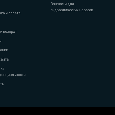
Запчасти для
гидравлических насосов
ка и оплата
и возврат
ы
пании
сайта
ика
денциальности
кты