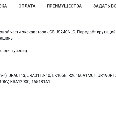
ВКА
ОПЛАТА
ПРЕИМУЩЕСТВА
ЗАДАТЬ В
овой части экскаватора JCB JS240NLC. Передаёт крутящий
машины.
ёзды гусениц
тия), JRA0113, JRA0113-10, LK105B, R26160A1M01, UR190R12
105V, KRA12900, 165181A1