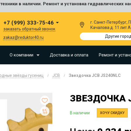
ехники в наличии. Ремонт и установка гидравлических на
сальные
+7 (999) 333-75-46
г. Санкт-Петербург,
Качалова д. 11 лит А
заказать обратный звонок
I
Другие горо
zakaz@reduktor40.ru
SU
О компании
Доставка и оплата
Ремонт и устан
N
одные звёзды гусениц
JCB
Звездочка JCB JS240NLC
O
LLAND
ЗВЕЗДОЧКА 
G
В наличии
I
ХОЧУ СКИДКУ
OMO
EERE