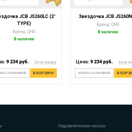
ездочка JCB JS260LC (2°
Звездочка JCB JS260
TYPE)
Бренд: QHD
Бренд: QHD
В наличии
В наличии
на:
9 234 руб.
Цена:
9 234 руб.
Хочу скидку
Хочу с
В КОРЗИНУ
В КОРЗ
ИТЬ С УСТАНОВКОЙ
КУПИТЬ С УСТАНОВКОЙ
ы
Гидравлические насосы