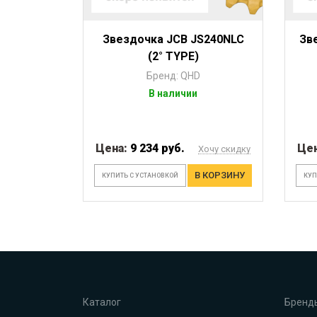
Звездочка JCB JS240NLC
Зв
(2° TYPE)
Бренд: QHD
В наличии
Цена:
9 234 руб.
Це
Хочу скидку
В КОРЗИНУ
КУПИТЬ С УСТАНОВКОЙ
КУП
Каталог
Бренд