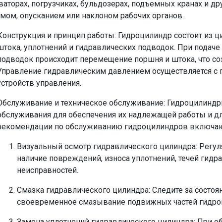
ваторах, погрузчиках, бульдозерах, подъемных кранах и др
мом, опусканием или наклоном рабочих органов.
Конструкция и принцип работы: Гидроцилиндр состоит из ц
штока, уплотнений и гидравлических подводок. При подаче
подводок происходит перемещение поршня и штока, что со
Управление гидравлическим давлением осуществляется с
устройств управления.
Обслуживание и техническое обслуживание: Гидроцилиндр
обслуживания для обеспечения их надлежащей работы и д
рекомендации по обслуживанию гидроцилиндров включаю
Визуальный осмотр гидравлического цилиндра: Регу
наличие повреждений, износа уплотнений, течей гидр
неисправностей.
Смазка
гидравлического цилиндра
: Следите за состо
своевременное смазывание подвижных частей гидро
Замена уплотнений
гидравлического цилиндра
: При о