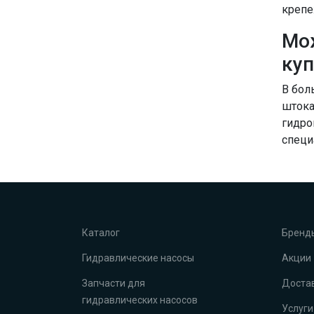
крепе
Мо
куп
В бол
штока
гидро
специ
Каталог
Бренд
Гидравлические насосы
Акции
Запчасти для
Достав
гидравлических насосов
Услуги