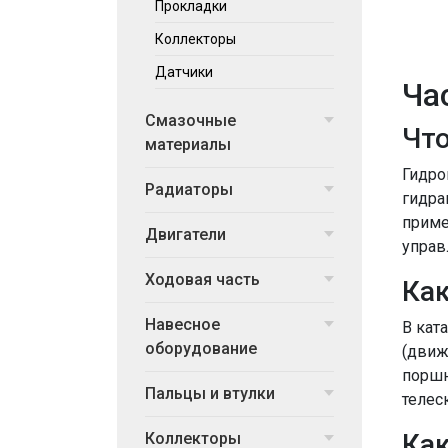
Прокладки
Коллекторы
Датчики
Ча
Смазочные
Что
материалы
Гидро
Радиаторы
гидра
приме
Двигатели
управ
Ходовая часть
Как
Навесное
В кат
оборудование
(движ
поршн
Пальцы и втулки
телес
Как
Коллекторы