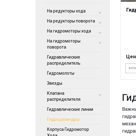
Гид
На редукторы хода
На редукторы поворота
На гидромоторы хода
На гидромоторы
поворота
Цен
Гидравлические
распределитель
КУПИ
Гидромолоты
Звезды
Клапана
Ги
распределителя
Важны
Гидравлические линии
гидра
Гидроцилиндры
механ
Корпуса Гидромотор
гидра
Хода