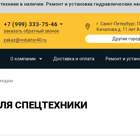
ехники в наличии. Ремонт и установка гидравлических на
сальные
+7 (999) 333-75-46
г. Санкт-Петербург,
Качалова д. 11 лит А
заказать обратный звонок
I
Другие горо
zakaz@reduktor40.ru
SU
О компании
Доставка и оплата
Ремонт и устан
N
индры
O
LLAND
ЛЯ СПЕЦТЕХНИКИ
G
I
OMO
EERE