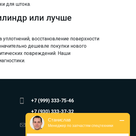
и для штока.
илиндр или лучше
а уплотнений, восстановление поверхности
 значительно дешевле покупки нового
ритических повреждений. Наши
агностики.
+7 (999) 333-75-46
+7 (930) 333-37-32
Станислав
zakaz@reduktor40.ru
Менеджер по запчастям спецтехники
reductor-40@mail.ru