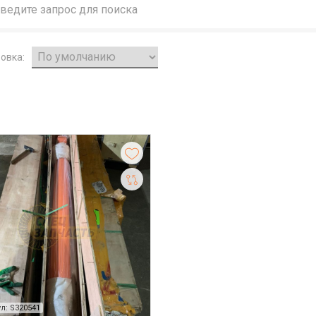
овка:
л: S320541