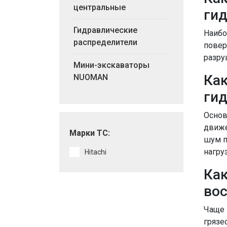
центральные
ги
Гидравлические
Наибо
распределители
повер
разру
Мини-экскаваторы
Как
NUOMAN
ги
Основ
движе
Марки ТС:
шум п
нагру
Hitachi
Как
во
Чаще 
грязе