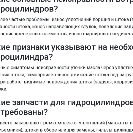
дроцилиндров?
лее частые проблемы: износ уплотнений поршня и штока (п
хности штока, износ направляющих втулок, появление зад
шение крепежных элементов, износ шарнирных соединений
ие признаки указывают на необ
дроцилиндра?
ные симптомы неисправности: утечки масла через уплотне
ния штока, самопроизвольное движение штока под нагру
ри работе, видимые повреждения штока (задиры, коррозия
зки.
ие запчасти для гидроцилиндро
стребованы?
всего заказывают: ремкомплекты уплотнений (манжеты по
съемники), штоки в сборе или для замены, гильзы цилинд