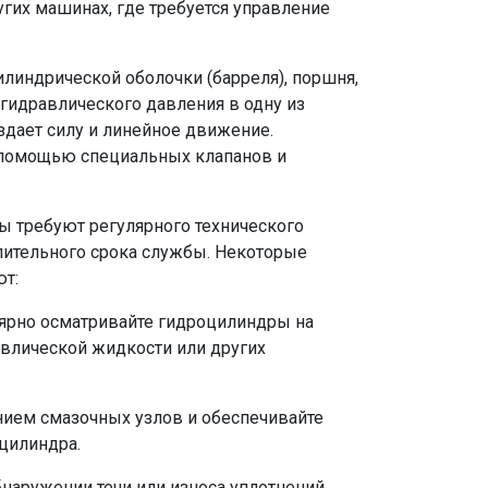
угих машинах, где требуется управление
илиндрической оболочки (барреля), поршня,
 гидравлического давления в одну из
здает силу и линейное движение.
 помощью специальных клапанов и
ы требуют регулярного технического
лительного срока службы. Некоторые
т:
лярно осматривайте гидроцилиндры на
авлической жидкости или других
янием смазочных узлов и обеспечивайте
цилиндра.
бнаружении течи или износа уплотнений