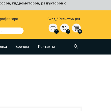
сосов, гидромоторов, редукторов с
 Профессора
Вход
/
Регистрация
да
0
0
0
овка
Бренды
Контакты