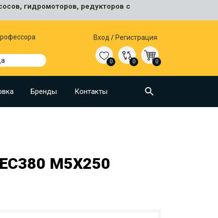
сосов, гидромоторов, редукторов с
 Профессора
Вход
/
Регистрация
да
0
0
0
овка
Бренды
Контакты
EC380 M5X250