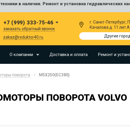
ехники в наличии. Ремонт и установка гидравлических на
сальные
+7 (999) 333-75-46
г. Санкт-Петербург,
Качалова д. 11 лит А
заказать обратный звонок
I
Другие горо
zakaz@reduktor40.ru
SU
О компании
Доставка и оплата
Ремонт и устан
N
оторы поворота
M5X250(EC380)
O
LLAND
ОМОТОРЫ ПОВОРОТА VOLVO 
G
I
OMO
EERE