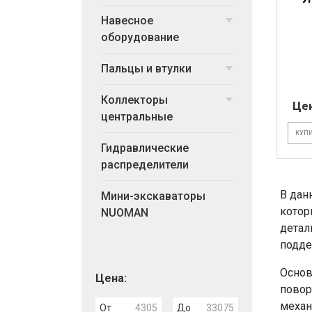
Навесное
оборудование
Пальцы и втулки
Коллекторы
Це
центральные
КУПИ
Гидравлические
распределители
В дан
Мини-экскаваторы
котор
NUOMAN
детал
подде
Основ
Цена:
повор
механ
От
До