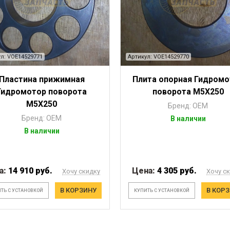
л: VOE14529771
Артикул: VOE14529770
Пластина прижимная
Плита опорная Гидромо
Гидромотор поворота
поворота М5Х250
М5Х250
Бренд: OEM
Бренд: OEM
В наличии
В наличии
а:
14 910 руб.
Цена:
4 305 руб.
Хочу скидку
Хочу с
В КОРЗИНУ
В КОР
ТЬ С УСТАНОВКОЙ
КУПИТЬ С УСТАНОВКОЙ