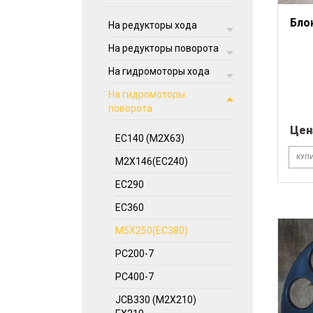
Бло
На редукторы хода
На редукторы поворота
На гидромоторы хода
На гидромоторы
поворота
Цен
EC140 (М2Х63)
КУПИ
M2X146(EC240)
EC290
ЕС360
M5X250(EC380)
PC200-7
PC400-7
JCB330 (M2X210)