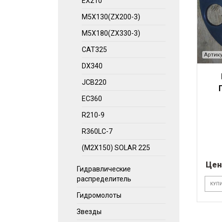
EX210
M5X130(ZX200-3)
M5X180(ZX330-3)
CAT325
Артику
DX340
JCB220
EC360
R210-9
R360LC-7
(М2Х150) SOLAR 225
Цен
Гидравлические
распределитель
КУПИ
Гидромолоты
Звезды