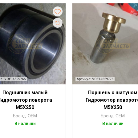
л: VOE14529765
Артикул: VOE14529776
Подшипник малый
Поршень с шатуном
Гидромотор поворота
Гидромотор поворот
М5Х250
М5Х250
Бренд: OEM
Бренд: OEM
В наличии
В наличии