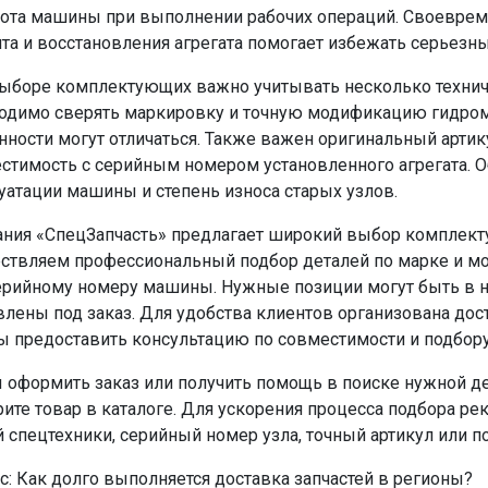
ота машины при выполнении рабочих операций. Своеврем
та и восстановления агрегата помогает избежать серьезн
ыборе комплектующих важно учитывать несколько технич
одимо сверять маркировку и точную модификацию гидром
нности могут отличаться. Также важен оригинальный артику
стимость с серийным номером установленного агрегата. О
уатации машины и степень износа старых узлов.
ния «СпецЗапчасть» предлагает широкий выбор комплект
ствляем профессиональный подбор деталей по марке и мо
ерийному номеру машины. Нужные позиции могут быть в н
влены под заказ. Для удобства клиентов организована дос
ы предоставить консультацию по совместимости и подбору
 оформить заказ или получить помощь в поиске нужной д
ите товар в каталоге. Для ускорения процесса подбора р
 спецтехники, серийный номер узла, точный артикул или п
с: Как долго выполняется доставка запчастей в регионы?