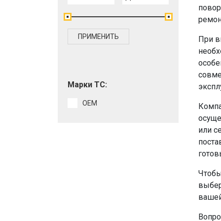
повор
ремон
ПРИМЕНИТЬ
При в
необх
особе
совме
Марки ТС:
экспл
OEM
Компа
осуще
или с
поста
готов
Чтобы
выбер
вашей
Вопро