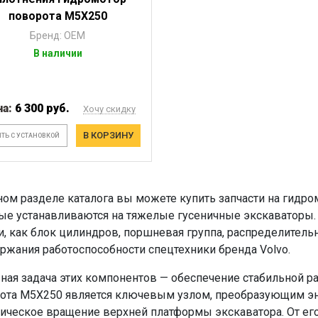
поворота М5Х250
Бренд: OEM
В наличии
на:
6 300 руб.
Хочу скидку
В КОРЗИНУ
ТЬ С УСТАНОВКОЙ
ном разделе каталога вы можете купить запчасти на гидро
ые устанавливаются на тяжелые гусеничные экскаваторы.
и, как блок цилиндров, поршневая группа, распределитель
ржания работоспособности спецтехники бренда Volvo.
ная задача этих компонентов — обеспечение стабильной р
ота M5X250 является ключевым узлом, преобразующим эн
ическое вращение верхней платформы экскаватора. От его