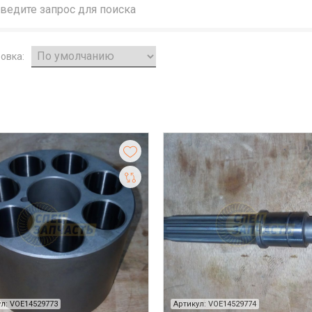
овка:
л: VOE14529773
Артикул: VOE14529774